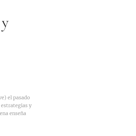
 y
ive) el pasado
 estrategias y
lena enseña