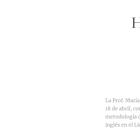
H
La Prof. María
18 de abril, c
metodología d
inglés en el L