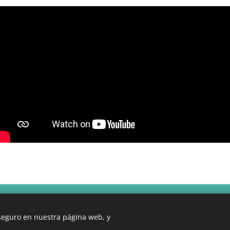
ón General de Educación Secundaria
Diseño: Prof. Ana L. López
 seguro en nuestra página web, y