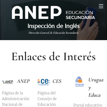
Inspección de Inglés
Dirección General de Educación Secundaria
Enlaces de Interés
Urugua
ANEP
CES
y
Página de la
Página del
Educa
Administración
Consejo de
Nacional de
Educación
Portal educativo