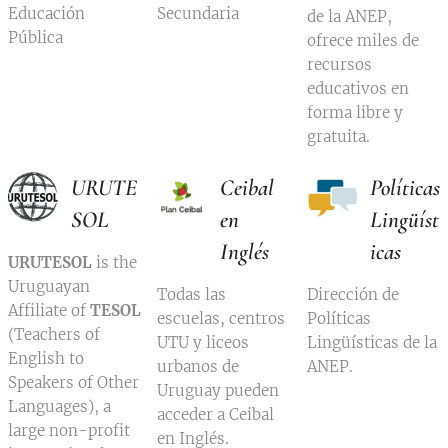
Educación
Secundaria
de la ANEP,
Pública
ofrece miles de
recursos
educativos en
forma libre y
gratuita.
URUTE
Ceibal
Políticas
SOL
en
Lingüíst
Inglés
icas
URUTESOL
is the
Uruguayan
Todas las
Dirección de
Affiliate of
TESOL
escuelas, centros
Políticas
(Teachers of
UTU y liceos
Lingüísticas de la
English to
urbanos de
ANEP.
Speakers of Other
Uruguay pueden
Languages), a
acceder a Ceibal
large non-profit
en Inglés.