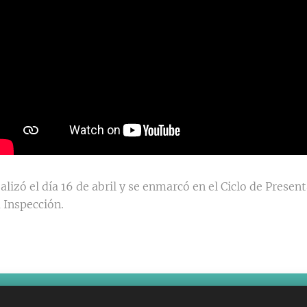
ealizó el día 16 de abril y se enmarcó en el Ciclo de Presen
a Inspección.
ón General de Educación Secundaria
Diseño: Prof. Ana L. López